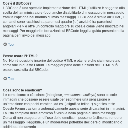
Cos’è il BBCode?
Il BBCode è una speciale implementazione dell’HTML; l’utilizzo è soggetto alla
scelta dell’amministratore (puoi anche disabilitarlo di messaggio in messaggio
tramite l’opzione nel modulo di invio messaggi). Il BBCode è simile all’HTML, i
comandi sono racchiusi tra parentesi quadre [ e ] anziché tra parentesi
angolari < e > e offre un controllo maggiore su cosa e come viene mostrato nei
messaggi. Per maggiori informazioni sul BBCode leggi la guida presente nella
pagina per l’invio dei messaggi.
Top
Posso usare l’HTML?
No. Non è possibile inserire del codice HTML e ottenere che sia interpretato
come tale in questo Forum. La maggior parte delle funzioni dell’HTML può
essere sostituita dal BBCode.
Top
Cosa sono le emoticon?
Le «emoticon» o «faccine» (in inglese,
emoticons
o
smileys
) sono piccole
immagini che possono essere usate per esprimere una sensazione o
un’emozione con pochi caratteri; ad es. :) significa felice, :( significa triste.
Questo Forum trasforma automaticamente queste serie di caratteri in immagini.
La lista completa delle emoticon è visibile nella pagina di invio messaggi.
Cerca di non esagerare nell’uso delle emoticon, possono facilmente rendere
un messaggio illeggibile, e un moderatore potrebbe decidere di modificarlo o
addirittura rimuoverlo.