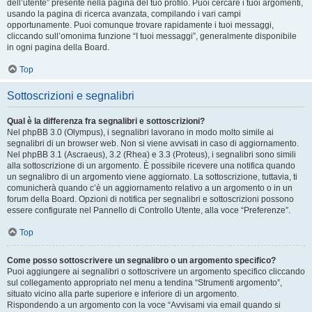
dell’utente” presente nella pagina del tuo profilo. Puoi cercare i tuoi argomenti,
usando la pagina di ricerca avanzata, compilando i vari campi
opportunamente. Puoi comunque trovare rapidamente i tuoi messaggi,
cliccando sull’omonima funzione “I tuoi messaggi”, generalmente disponibile
in ogni pagina della Board.
Top
Sottoscrizioni e segnalibri
Qual è la differenza fra segnalibri e sottoscrizioni?
Nel phpBB 3.0 (Olympus), i segnalibri lavorano in modo molto simile ai
segnalibri di un browser web. Non si viene avvisati in caso di aggiornamento.
Nel phpBB 3.1 (Ascraeus), 3.2 (Rhea) e 3.3 (Proteus), i segnalibri sono simili
alla sottoscrizione di un argomento. È possibile ricevere una notifica quando
un segnalibro di un argomento viene aggiornato. La sottoscrizione, tuttavia, ti
comunicherà quando c’è un aggiornamento relativo a un argomento o in un
forum della Board. Opzioni di notifica per segnalibri e sottoscrizioni possono
essere configurate nel Pannello di Controllo Utente, alla voce “Preferenze”.
Top
Come posso sottoscrivere un segnalibro o un argomento specifico?
Puoi aggiungere ai segnalibri o sottoscrivere un argomento specifico cliccando
sul collegamento appropriato nel menu a tendina “Strumenti argomento”,
situato vicino alla parte superiore e inferiore di un argomento.
Rispondendo a un argomento con la voce “Avvisami via email quando si