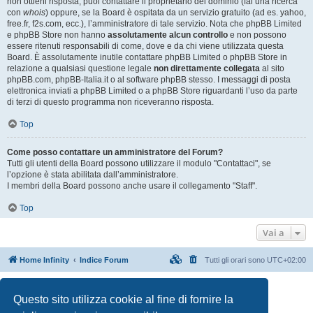
non ottieni risposta, puoi contattare il proprietario del dominio (fai una ricerca
con
whois
) oppure, se la Board è ospitata da un servizio gratuito (ad es. yahoo,
free.fr, f2s.com, ecc.), l’amministratore di tale servizio. Nota che phpBB Limited
e phpBB Store non hanno
assolutamente alcun controllo
e non possono
essere ritenuti responsabili di come, dove e da chi viene utilizzata questa
Board. È assolutamente inutile contattare phpBB Limited o phpBB Store in
relazione a qualsiasi questione legale
non direttamente collegata
al sito
phpBB.com, phpBB-Italia.it o al software phpBB stesso. I messaggi di posta
elettronica inviati a phpBB Limited o a phpBB Store riguardanti l’uso da parte
di terzi di questo programma non riceveranno risposta.
Top
Come posso contattare un amministratore del Forum?
Tutti gli utenti della Board possono utilizzare il modulo "Contattaci", se
l’opzione è stata abilitata dall’amministratore.
I membri della Board possono anche usare il collegamento "Staff".
Top
Vai a
Home Infinity
Indice Forum
Tutti gli orari sono
UTC+02:00
Creato da
phpBB
® Forum Software © phpBB Limited
Questo sito utilizza cookie al fine di fornire la
Traduzione Italiana
phpBB-Italia.it
Privacy
|
Condizioni