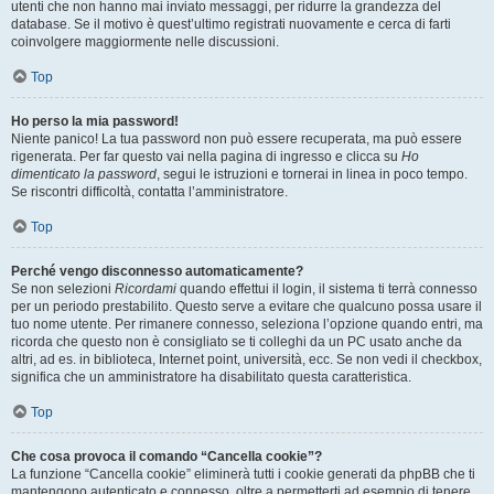
utenti che non hanno mai inviato messaggi, per ridurre la grandezza del
database. Se il motivo è quest’ultimo registrati nuovamente e cerca di farti
coinvolgere maggiormente nelle discussioni.
Top
Ho perso la mia password!
Niente panico! La tua password non può essere recuperata, ma può essere
rigenerata. Per far questo vai nella pagina di ingresso e clicca su
Ho
dimenticato la password
, segui le istruzioni e tornerai in linea in poco tempo.
Se riscontri difficoltà, contatta l’amministratore.
Top
Perché vengo disconnesso automaticamente?
Se non selezioni
Ricordami
quando effettui il login, il sistema ti terrà connesso
per un periodo prestabilito. Questo serve a evitare che qualcuno possa usare il
tuo nome utente. Per rimanere connesso, seleziona l’opzione quando entri, ma
ricorda che questo non è consigliato se ti colleghi da un PC usato anche da
altri, ad es. in biblioteca, Internet point, università, ecc. Se non vedi il checkbox,
significa che un amministratore ha disabilitato questa caratteristica.
Top
Che cosa provoca il comando “Cancella cookie”?
La funzione “Cancella cookie” eliminerà tutti i cookie generati da phpBB che ti
mantengono autenticato e connesso, oltre a permetterti ad esempio di tenere