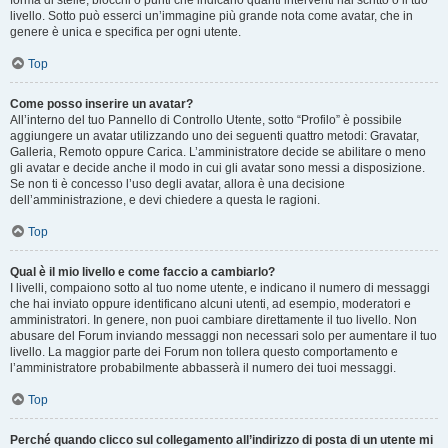
forma di stelle, blocchi o punti che indicano quanti interventi hai scritto o il tuo
livello. Sotto può esserci un’immagine più grande nota come avatar, che in
genere è unica e specifica per ogni utente.
Top
Come posso inserire un avatar?
All’interno del tuo Pannello di Controllo Utente, sotto “Profilo” è possibile
aggiungere un avatar utilizzando uno dei seguenti quattro metodi: Gravatar,
Galleria, Remoto oppure Carica. L’amministratore decide se abilitare o meno
gli avatar e decide anche il modo in cui gli avatar sono messi a disposizione.
Se non ti è concesso l’uso degli avatar, allora è una decisione
dell’amministrazione, e devi chiedere a questa le ragioni.
Top
Qual è il mio livello e come faccio a cambiarlo?
I livelli, compaiono sotto al tuo nome utente, e indicano il numero di messaggi
che hai inviato oppure identificano alcuni utenti, ad esempio, moderatori e
amministratori. In genere, non puoi cambiare direttamente il tuo livello. Non
abusare del Forum inviando messaggi non necessari solo per aumentare il tuo
livello. La maggior parte dei Forum non tollera questo comportamento e
l’amministratore probabilmente abbasserà il numero dei tuoi messaggi.
Top
Perché quando clicco sul collegamento all’indirizzo di posta di un utente mi