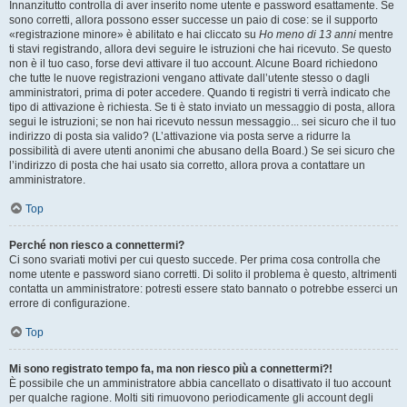
Innanzitutto controlla di aver inserito nome utente e password esattamente. Se
sono corretti, allora possono esser successe un paio di cose: se il supporto
«registrazione minore» è abilitato e hai cliccato su
Ho meno di 13 anni
mentre
ti stavi registrando, allora devi seguire le istruzioni che hai ricevuto. Se questo
non è il tuo caso, forse devi attivare il tuo account. Alcune Board richiedono
che tutte le nuove registrazioni vengano attivate dall’utente stesso o dagli
amministratori, prima di poter accedere. Quando ti registri ti verrà indicato che
tipo di attivazione è richiesta. Se ti è stato inviato un messaggio di posta, allora
segui le istruzioni; se non hai ricevuto nessun messaggio... sei sicuro che il tuo
indirizzo di posta sia valido? (L’attivazione via posta serve a ridurre la
possibilità di avere utenti anonimi che abusano della Board.) Se sei sicuro che
l’indirizzo di posta che hai usato sia corretto, allora prova a contattare un
amministratore.
Top
Perché non riesco a connettermi?
Ci sono svariati motivi per cui questo succede. Per prima cosa controlla che
nome utente e password siano corretti. Di solito il problema è questo, altrimenti
contatta un amministratore: potresti essere stato bannato o potrebbe esserci un
errore di configurazione.
Top
Mi sono registrato tempo fa, ma non riesco più a connettermi?!
È possibile che un amministratore abbia cancellato o disattivato il tuo account
per qualche ragione. Molti siti rimuovono periodicamente gli account degli