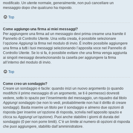
modificato. Un utente normale, generalmente, non può cancellare un
messaggio dopo che qualcuno ha risposto.
Top
Come aggiungo una firma ai miei messaggi?
Per aggiungere una firma ad un messaggio devi prima crearne una tramite il
Pannello di Controllo Utente. Una volta creata, è possibile selezionare
l’opzione
Aggiungi la firma
nel modulo di invio. È inoltre possibile aggiungere
una firma a tutti i tuoi messaggi selezionando l’apposita voce nel Pannello di
Controllo Utente. Se lo si fa, è possibile evitare che una firma venga aggiunta
ai singoli messaggi deselezionando la casella per aggiungere la firma
all’interno del modulo di invio.
Top
Come creo un sondaggio?
Creare un sondaggio è facile: quando inizi un nuovo argomento (o quando
modifichi il primo messaggio di un argomento, se ti è permesso) dovresti
vedere, sotto lo spazio per l’inserimento del messaggio, un riquadro dal titolo
Aggiungi sondaggio
(se non lo vedi, probabilmente non hai il diritto di creare
sondaggi). Basta inserire un titolo per il sondaggio e almeno due opzioni di
risposta (per inserire un’opzione di risposta, scrivila nell’apposito spazio e
clicca su
Aggiungi un’opzione
). Puoi anche stabilire i giorni di durata del
sondaggio (0 per non porre limiti). C’è un limite al numero di opzioni di risposta
che puoi aggiungere, stabilito dall’amministratore.