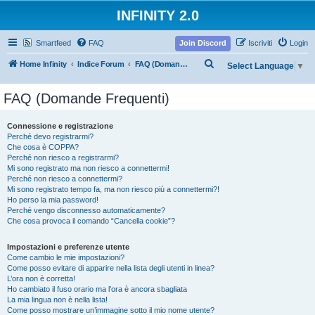
INFINITY 2.0
Smartfeed
FAQ
Join Discord
Iscriviti
Login
C
Home Infinity
Indice Forum
FAQ (Domande Frequenti)
Select Language
▼
e
FAQ (Domande Frequenti)
r
c
Connessione e registrazione
a
Perché devo registrarmi?
Che cosa è COPPA?
Perché non riesco a registrarmi?
Mi sono registrato ma non riesco a connettermi!
Perché non riesco a connettermi?
Mi sono registrato tempo fa, ma non riesco più a connettermi?!
Ho perso la mia password!
Perché vengo disconnesso automaticamente?
Che cosa provoca il comando “Cancella cookie”?
Impostazioni e preferenze utente
Come cambio le mie impostazioni?
Come posso evitare di apparire nella lista degli utenti in linea?
L’ora non è corretta!
Ho cambiato il fuso orario ma l’ora è ancora sbagliata
La mia lingua non è nella lista!
Come posso mostrare un’immagine sotto il mio nome utente?