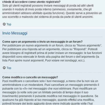
chiede di accedere come utente registrato?
Solo gli utenti registrati possono inviare messaggi di posta ad altri utenti
usando il modulo di invio posta interno (ammesso, ovviamente, che gli
amministratori abbiano abilitato questa funzione). Questo serve a prevenire un
uso scorretto o malevolo del sistema di posta da parte di utenti anonimi.
Top
Invio Messaggi
Come apro un argomento o invio un messaggio in un forum?
Per pubblicare un nuovo argomento in un forum, clicca su “Nuovo argomento”.
Per pubblicare una risposta ad un argomento, clicca su “Rispondi”. Potresti
avere bisogno di registrarti prima di poter inviare un messaggio: le tue funzioni
disponibili sono elencate in fondo alla pagina del forum o dell’argomento (la
lista
Puoi aprire nuovi argomenti
,
Puoi votare nei sondaggi
, ecc.).
Top
Come modifico o cancello un messaggio?
Puoi modificare o cancellare solo i tuoi messaggi, a meno che tu non sia un
amministratore o un moderatore. Puoi cancellare un messaggio premendo il
pulsante con la «X» nel messaggio che vuoi eliminare. Puoi modificare un
messaggio (a volte solo per un limitato periodo di tempo dopo il suo
inserimento) premendo il pulsante
modifica
nel messaggio in questione. Se
qualcuno ha già risposto al tuo messaggio, quando effettui una modifica,
potresti trovare del testo aggiunto dove viene indicato quante volte l’hai