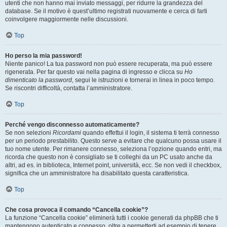
utenti che non hanno mai inviato messaggi, per ridurre la grandezza del
database. Se il motivo è quest’ultimo registrati nuovamente e cerca di farti
coinvolgere maggiormente nelle discussioni.
Top
Ho perso la mia password!
Niente panico! La tua password non può essere recuperata, ma può essere
rigenerata. Per far questo vai nella pagina di ingresso e clicca su
Ho
dimenticato la password
, segui le istruzioni e tornerai in linea in poco tempo.
Se riscontri difficoltà, contatta l’amministratore.
Top
Perché vengo disconnesso automaticamente?
Se non selezioni
Ricordami
quando effettui il login, il sistema ti terrà connesso
per un periodo prestabilito. Questo serve a evitare che qualcuno possa usare il
tuo nome utente. Per rimanere connesso, seleziona l’opzione quando entri, ma
ricorda che questo non è consigliato se ti colleghi da un PC usato anche da
altri, ad es. in biblioteca, Internet point, università, ecc. Se non vedi il checkbox,
significa che un amministratore ha disabilitato questa caratteristica.
Top
Che cosa provoca il comando “Cancella cookie”?
La funzione “Cancella cookie” eliminerà tutti i cookie generati da phpBB che ti
mantengono autenticato e connesso, oltre a permetterti ad esempio di tenere