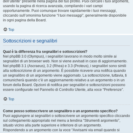
dell’utente” presente nella pagina del tuo profilo. Puoi cercare i tuoi argomenti,
usando la pagina di ricerca avanzata, compilando i vari campi
opportunamente. Puoi comunque trovare rapidamente i tuoi messaggi,
cliccando sull’omonima funzione “I tuoi messaggi”, generalmente disponibile
in ogni pagina della Board.
Top
Sottoscrizioni e segnalibri
Qual è la differenza fra segnalibri e sottoscrizioni?
Nel phpBB 3.0 (Olympus), i segnalibri lavorano in modo molto simile ai
segnalibri di un browser web. Non si viene avvisati in caso di aggiornamento.
Nel phpBB 3.1 (Ascraeus), 3.2 (Rhea) e 3.3 (Proteus), i segnalibri sono simili
alla sottoscrizione di un argomento. È possibile ricevere una notifica quando
un segnalibro di un argomento viene aggiornato. La sottoscrizione, tuttavia, ti
comunicherà quando c’è un aggiornamento relativo a un argomento o in un
forum della Board. Opzioni di notifica per segnalibri e sottoscrizioni possono
essere configurate nel Pannello di Controllo Utente, alla voce “Preferenze”.
Top
Come posso sottoscrivere un segnalibro o un argomento specifico?
Puoi aggiungere ai segnalibri o sottoscrivere un argomento specifico cliccando
sul collegamento appropriato nel menu a tendina “Strumenti argomento”,
situato vicino alla parte superiore e inferiore di un argomento.
Rispondendo a un argomento con la voce “Avvisami via email quando si