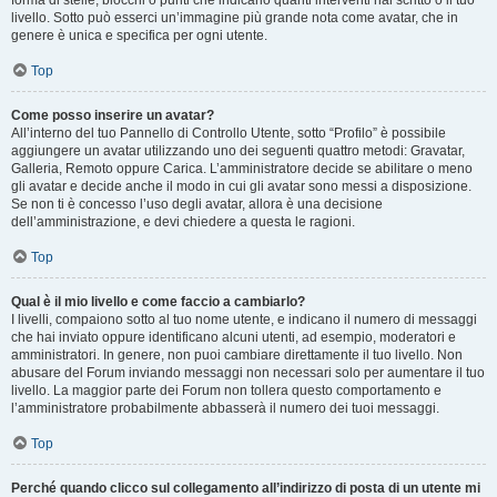
forma di stelle, blocchi o punti che indicano quanti interventi hai scritto o il tuo
livello. Sotto può esserci un’immagine più grande nota come avatar, che in
genere è unica e specifica per ogni utente.
Top
Come posso inserire un avatar?
All’interno del tuo Pannello di Controllo Utente, sotto “Profilo” è possibile
aggiungere un avatar utilizzando uno dei seguenti quattro metodi: Gravatar,
Galleria, Remoto oppure Carica. L’amministratore decide se abilitare o meno
gli avatar e decide anche il modo in cui gli avatar sono messi a disposizione.
Se non ti è concesso l’uso degli avatar, allora è una decisione
dell’amministrazione, e devi chiedere a questa le ragioni.
Top
Qual è il mio livello e come faccio a cambiarlo?
I livelli, compaiono sotto al tuo nome utente, e indicano il numero di messaggi
che hai inviato oppure identificano alcuni utenti, ad esempio, moderatori e
amministratori. In genere, non puoi cambiare direttamente il tuo livello. Non
abusare del Forum inviando messaggi non necessari solo per aumentare il tuo
livello. La maggior parte dei Forum non tollera questo comportamento e
l’amministratore probabilmente abbasserà il numero dei tuoi messaggi.
Top
Perché quando clicco sul collegamento all’indirizzo di posta di un utente mi