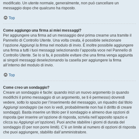
modificato. Un utente normale, generalmente, non può cancellare un
messaggio dopo che qualcuno ha risposto.
Top
Come aggiungo una firma ai miei messaggi?
Per aggiungere una firma ad un messaggio devi prima crearne una tramite il
Pannello di Controllo Utente. Una volta creata, è possibile selezionare
l’opzione
Aggiungi la firma
nel modulo di invio. È inoltre possibile aggiungere
una firma a tutti i tuoi messaggi selezionando l’apposita voce nel Pannello di
Controllo Utente. Se lo si fa, è possibile evitare che una firma venga aggiunta
ai singoli messaggi deselezionando la casella per aggiungere la firma
all’interno del modulo di invio.
Top
Come creo un sondaggio?
Creare un sondaggio è facile: quando inizi un nuovo argomento (o quando
modifichi il primo messaggio di un argomento, se ti è permesso) dovresti
vedere, sotto lo spazio per l’inserimento del messaggio, un riquadro dal titolo
Aggiungi sondaggio
(se non lo vedi, probabilmente non hai il diritto di creare
sondaggi). Basta inserire un titolo per il sondaggio e almeno due opzioni di
risposta (per inserire un’opzione di risposta, scrivila nell’apposito spazio e
clicca su
Aggiungi un’opzione
). Puoi anche stabilire i giorni di durata del
sondaggio (0 per non porre limiti). C’è un limite al numero di opzioni di risposta
che puoi aggiungere, stabilito dall’amministratore.