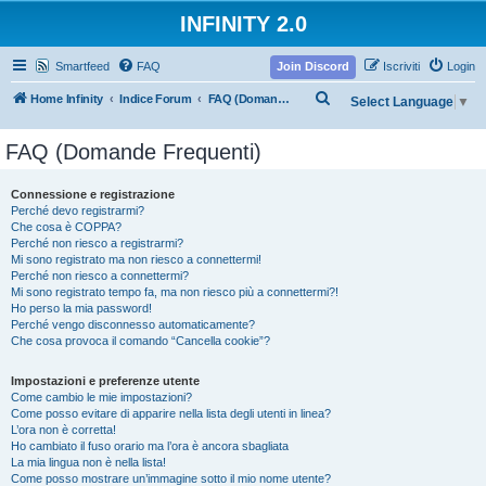
INFINITY 2.0
Smartfeed
FAQ
Join Discord
Iscriviti
Login
C
Home Infinity
Indice Forum
FAQ (Domande Frequenti)
Select Language
▼
e
FAQ (Domande Frequenti)
r
c
Connessione e registrazione
a
Perché devo registrarmi?
Che cosa è COPPA?
Perché non riesco a registrarmi?
Mi sono registrato ma non riesco a connettermi!
Perché non riesco a connettermi?
Mi sono registrato tempo fa, ma non riesco più a connettermi?!
Ho perso la mia password!
Perché vengo disconnesso automaticamente?
Che cosa provoca il comando “Cancella cookie”?
Impostazioni e preferenze utente
Come cambio le mie impostazioni?
Come posso evitare di apparire nella lista degli utenti in linea?
L’ora non è corretta!
Ho cambiato il fuso orario ma l’ora è ancora sbagliata
La mia lingua non è nella lista!
Come posso mostrare un’immagine sotto il mio nome utente?