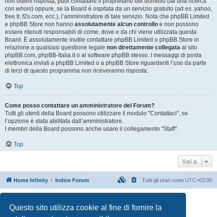
non ottieni risposta, puoi contattare il proprietario del dominio (fai una ricerca
con
whois
) oppure, se la Board è ospitata da un servizio gratuito (ad es. yahoo,
free.fr, f2s.com, ecc.), l’amministratore di tale servizio. Nota che phpBB Limited
e phpBB Store non hanno
assolutamente alcun controllo
e non possono
essere ritenuti responsabili di come, dove e da chi viene utilizzata questa
Board. È assolutamente inutile contattare phpBB Limited o phpBB Store in
relazione a qualsiasi questione legale
non direttamente collegata
al sito
phpBB.com, phpBB-Italia.it o al software phpBB stesso. I messaggi di posta
elettronica inviati a phpBB Limited o a phpBB Store riguardanti l’uso da parte
di terzi di questo programma non riceveranno risposta.
Top
Come posso contattare un amministratore del Forum?
Tutti gli utenti della Board possono utilizzare il modulo "Contattaci", se
l’opzione è stata abilitata dall’amministratore.
I membri della Board possono anche usare il collegamento "Staff".
Top
Vai a
Home Infinity
Indice Forum
Tutti gli orari sono
UTC+02:00
Creato da
phpBB
® Forum Software © phpBB Limited
Questo sito utilizza cookie al fine di fornire la
Traduzione Italiana
phpBB-Italia.it
Privacy
|
Condizioni