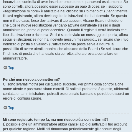
Innanzitutto controlla di aver inserito nome utente e password esattamente. Se
sono corretti, allora possono esser successe un paio di cose: se il supporto
«registrazione minore» è abilitato e hai cliccato su
Ho meno di 13 anni
mentre
ti stavi registrando, allora devi seguire le istruzioni che hai ricevuto. Se questo
non è il tuo caso, forse devi attivare il tuo account. Alcune Board richiedono
che tutte le nuove registrazioni vengano attivate dall’utente stesso o dagli
amministratori, prima di poter accedere. Quando ti registri ti verrà indicato che
tipo di attivazione è richiesta. Se ti è stato inviato un messaggio di posta, allora
segui le istruzioni; se non hai ricevuto nessun messaggio... sei sicuro che il tuo
indirizzo di posta sia valido? (L’attivazione via posta serve a ridurre la
possibilità di avere utenti anonimi che abusano della Board.) Se sei sicuro che
l’indirizzo di posta che hai usato sia corretto, allora prova a contattare un
amministratore.
Top
Perché non riesco a connettermi?
Ci sono svariati motivi per cui questo succede. Per prima cosa controlla che
nome utente e password siano corretti. Di solito il problema è questo, altrimenti
contatta un amministratore: potresti essere stato bannato o potrebbe esserci un
errore di configurazione.
Top
Mi sono registrato tempo fa, ma non riesco più a connettermi?!
È possibile che un amministratore abbia cancellato o disattivato il tuo account
per qualche ragione. Molti siti rimuovono periodicamente gli account degli