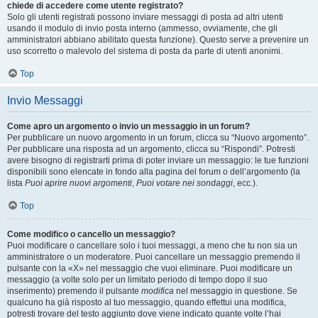
chiede di accedere come utente registrato?
Solo gli utenti registrati possono inviare messaggi di posta ad altri utenti
usando il modulo di invio posta interno (ammesso, ovviamente, che gli
amministratori abbiano abilitato questa funzione). Questo serve a prevenire un
uso scorretto o malevolo del sistema di posta da parte di utenti anonimi.
Top
Invio Messaggi
Come apro un argomento o invio un messaggio in un forum?
Per pubblicare un nuovo argomento in un forum, clicca su “Nuovo argomento”.
Per pubblicare una risposta ad un argomento, clicca su “Rispondi”. Potresti
avere bisogno di registrarti prima di poter inviare un messaggio: le tue funzioni
disponibili sono elencate in fondo alla pagina del forum o dell’argomento (la
lista
Puoi aprire nuovi argomenti
,
Puoi votare nei sondaggi
, ecc.).
Top
Come modifico o cancello un messaggio?
Puoi modificare o cancellare solo i tuoi messaggi, a meno che tu non sia un
amministratore o un moderatore. Puoi cancellare un messaggio premendo il
pulsante con la «X» nel messaggio che vuoi eliminare. Puoi modificare un
messaggio (a volte solo per un limitato periodo di tempo dopo il suo
inserimento) premendo il pulsante
modifica
nel messaggio in questione. Se
qualcuno ha già risposto al tuo messaggio, quando effettui una modifica,
potresti trovare del testo aggiunto dove viene indicato quante volte l’hai