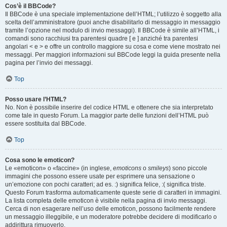
Cos’è il BBCode?
Il BBCode è una speciale implementazione dell’HTML; l’utilizzo è soggetto alla
scelta dell’amministratore (puoi anche disabilitarlo di messaggio in messaggio
tramite l’opzione nel modulo di invio messaggi). Il BBCode è simile all’HTML, i
comandi sono racchiusi tra parentesi quadre [ e ] anziché tra parentesi
angolari < e > e offre un controllo maggiore su cosa e come viene mostrato nei
messaggi. Per maggiori informazioni sul BBCode leggi la guida presente nella
pagina per l’invio dei messaggi.
Top
Posso usare l’HTML?
No. Non è possibile inserire del codice HTML e ottenere che sia interpretato
come tale in questo Forum. La maggior parte delle funzioni dell’HTML può
essere sostituita dal BBCode.
Top
Cosa sono le emoticon?
Le «emoticon» o «faccine» (in inglese,
emoticons
o
smileys
) sono piccole
immagini che possono essere usate per esprimere una sensazione o
un’emozione con pochi caratteri; ad es. :) significa felice, :( significa triste.
Questo Forum trasforma automaticamente queste serie di caratteri in immagini.
La lista completa delle emoticon è visibile nella pagina di invio messaggi.
Cerca di non esagerare nell’uso delle emoticon, possono facilmente rendere
un messaggio illeggibile, e un moderatore potrebbe decidere di modificarlo o
addirittura rimuoverlo.