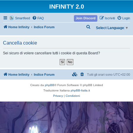
INFINITY 2.0
Smartfeed
FAQ
Join Discord
Iscriviti
Login
C
Home Infinity
Indice Forum
Select Language
▼
e
r
Cancella cookie
c
Sei sicuro di volere cancellare tutti i cookie di questa Board?
a
Home Infinity
Indice Forum
Tutti gli orari sono
UTC+02:00
Creato da
phpBB
® Forum Software © phpBB Limited
Traduzione Italiana
phpBB-Italia.it
Privacy
|
Condizioni