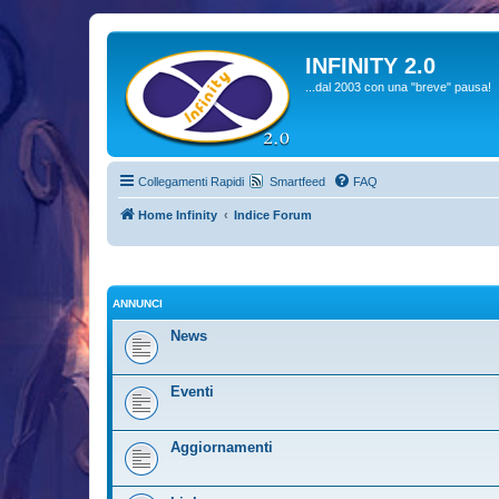
INFINITY 2.0
...dal 2003 con una "breve" pausa!
Collegamenti Rapidi
Smartfeed
FAQ
Home Infinity
Indice Forum
ANNUNCI
News
Eventi
Aggiornamenti