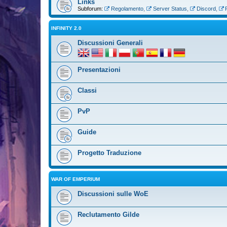
Links
Subforum:
Regolamento
,
Server Status
,
Discord
,
INFINITY 2.0
Discussioni Generali
Presentazioni
Classi
PvP
Guide
Progetto Traduzione
WAR OF EMPERIUM
Discussioni sulle WoE
Reclutamento Gilde