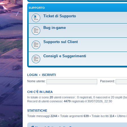
SUPPORTO
Ticket di Supporto
Bug in-game
Supporto sul Client
Consigli e Suggerimenti
LOGIN
•
ISCRIVITI
Nome utente:
Password:
CHI C’È IN LINEA
In totale ci sono
20
utenti connessi : 0 registrati, 0 nascosti e 20 ospiti (bas
Record di utenti connessi:
4479
registrato il 30/07/2026, 22:30
STATISTICHE
Totale messaggi
2244
• Totale argomenti
639
• Totale iscritti
114
• Ultimo 