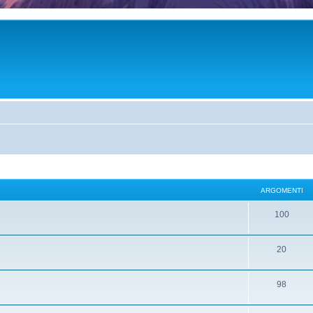
ARGOMENTI
100
20
98