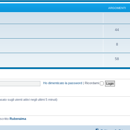
ARGOMENTI
44
8
58
Ho dimenticato la password
|
Ricordami
ato sugli utenti attivi negli ultimi 5 minuti)
iscritto
Ruberaima