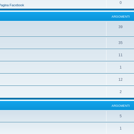
0
Pagina Facebook
ARGOMENTI
39
35
11
1
12
2
ARGOMENTI
5
1