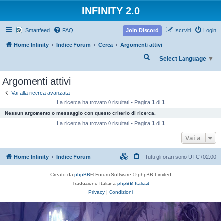
INFINITY 2.0
Smartfeed
FAQ
Join Discord
Iscriviti
Login
Home Infinity
Indice Forum
Cerca
Argomenti attivi
C
Select Language
▼
e
Argomenti attivi
r
c
Vai alla ricerca avanzata
La ricerca ha trovato 0 risultati • Pagina
1
di
1
a
Nessun argomento o messaggio con questo criterio di ricerca.
La ricerca ha trovato 0 risultati • Pagina
1
di
1
Vai a
Home Infinity
Indice Forum
Tutti gli orari sono
UTC+02:00
Creato da
phpBB
® Forum Software © phpBB Limited
Traduzione Italiana
phpBB-Italia.it
Privacy
|
Condizioni