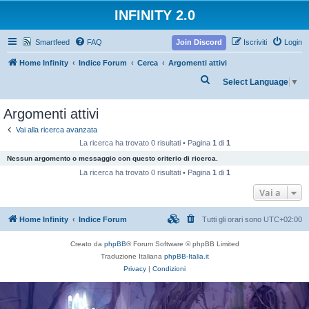
INFINITY 2.0
Smartfeed
FAQ
Join Discord
Iscriviti
Login
Home Infinity
Indice Forum
Cerca
Argomenti attivi
C
Select Language
▼
e
Argomenti attivi
r
c
Vai alla ricerca avanzata
La ricerca ha trovato 0 risultati • Pagina
1
di
1
a
Nessun argomento o messaggio con questo criterio di ricerca.
La ricerca ha trovato 0 risultati • Pagina
1
di
1
Vai a
Home Infinity
Indice Forum
Tutti gli orari sono
UTC+02:00
Creato da
phpBB
® Forum Software © phpBB Limited
Traduzione Italiana
phpBB-Italia.it
Privacy
|
Condizioni