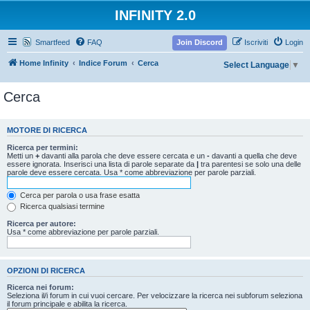
INFINITY 2.0
Smartfeed
FAQ
Join Discord
Iscriviti
Login
Home Infinity
Indice Forum
Cerca
Select Language
▼
Cerca
MOTORE DI RICERCA
Ricerca per termini:
Metti un
+
davanti alla parola che deve essere cercata e un
-
davanti a quella che deve
essere ignorata. Inserisci una lista di parole separate da
|
tra parentesi se solo una delle
parole deve essere cercata. Usa * come abbreviazione per parole parziali.
Cerca per parola o usa frase esatta
Ricerca qualsiasi termine
Ricerca per autore:
Usa * come abbreviazione per parole parziali.
OPZIONI DI RICERCA
Ricerca nei forum:
Seleziona il/i forum in cui vuoi cercare. Per velocizzare la ricerca nei subforum seleziona
il forum principale e abilita la ricerca.