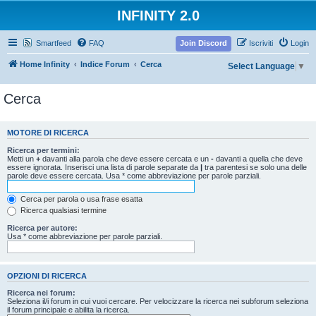
INFINITY 2.0
Smartfeed
FAQ
Join Discord
Iscriviti
Login
Home Infinity
Indice Forum
Cerca
Select Language
▼
Cerca
MOTORE DI RICERCA
Ricerca per termini:
Metti un
+
davanti alla parola che deve essere cercata e un
-
davanti a quella che deve
essere ignorata. Inserisci una lista di parole separate da
|
tra parentesi se solo una delle
parole deve essere cercata. Usa * come abbreviazione per parole parziali.
Cerca per parola o usa frase esatta
Ricerca qualsiasi termine
Ricerca per autore:
Usa * come abbreviazione per parole parziali.
OPZIONI DI RICERCA
Ricerca nei forum:
Seleziona il/i forum in cui vuoi cercare. Per velocizzare la ricerca nei subforum seleziona
il forum principale e abilita la ricerca.