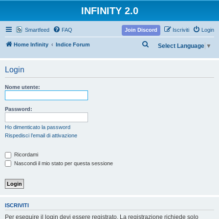
INFINITY 2.0
Smartfeed
FAQ
Join Discord
Iscriviti
Login
C
Home Infinity
Indice Forum
Select Language
▼
e
r
Login
c
Nome utente:
a
Password:
Ho dimenticato la password
Rispedisci l’email di attivazione
Ricordami
Nascondi il mio stato per questa sessione
ISCRIVITI
Per eseguire il login devi essere registrato. La registrazione richiede solo