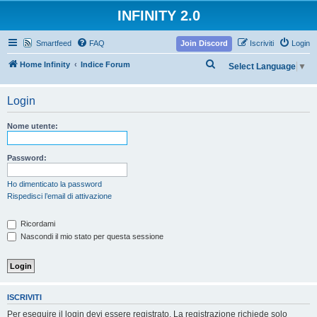
INFINITY 2.0
Smartfeed
FAQ
Join Discord
Iscriviti
Login
C
Home Infinity
Indice Forum
Select Language
▼
e
r
Login
c
Nome utente:
a
Password:
Ho dimenticato la password
Rispedisci l’email di attivazione
Ricordami
Nascondi il mio stato per questa sessione
ISCRIVITI
Per eseguire il login devi essere registrato. La registrazione richiede solo