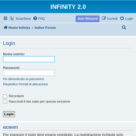
INFINITY 2.0
Smartfeed
FAQ
Join Discord
Iscriviti
Login
C
Home Infinity
Indice Forum
e
r
Login
c
Nome utente:
a
Password:
Ho dimenticato la password
Rispedisci l’email di attivazione
Ricordami
Nascondi il mio stato per questa sessione
ISCRIVITI
Per eseguire il login devi essere registrato. La registrazione richiede solo