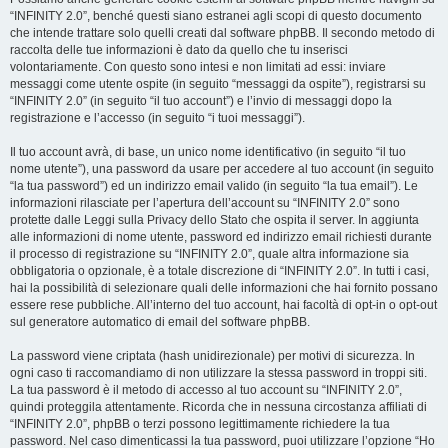
“INFINITY 2.0”, benché questi siano estranei agli scopi di questo documento
che intende trattare solo quelli creati dal software phpBB. Il secondo metodo di
raccolta delle tue informazioni è dato da quello che tu inserisci
volontariamente. Con questo sono intesi e non limitati ad essi: inviare
messaggi come utente ospite (in seguito “messaggi da ospite”), registrarsi su
“INFINITY 2.0” (in seguito “il tuo account”) e l’invio di messaggi dopo la
registrazione e l’accesso (in seguito “i tuoi messaggi”).
Il tuo account avrà, di base, un unico nome identificativo (in seguito “il tuo
nome utente”), una password da usare per accedere al tuo account (in seguito
“la tua password”) ed un indirizzo email valido (in seguito “la tua email”). Le
informazioni rilasciate per l’apertura dell’account su “INFINITY 2.0” sono
protette dalle Leggi sulla Privacy dello Stato che ospita il server. In aggiunta
alle informazioni di nome utente, password ed indirizzo email richiesti durante
il processo di registrazione su “INFINITY 2.0”, quale altra informazione sia
obbligatoria o opzionale, è a totale discrezione di “INFINITY 2.0”. In tutti i casi,
hai la possibilità di selezionare quali delle informazioni che hai fornito possano
essere rese pubbliche. All’interno del tuo account, hai facoltà di opt-in o opt-out
sul generatore automatico di email del software phpBB.
La password viene criptata (hash unidirezionale) per motivi di sicurezza. In
ogni caso ti raccomandiamo di non utilizzare la stessa password in troppi siti.
La tua password è il metodo di accesso al tuo account su “INFINITY 2.0”,
quindi proteggila attentamente. Ricorda che in nessuna circostanza affiliati di
“INFINITY 2.0”, phpBB o terzi possono legittimamente richiedere la tua
password. Nel caso dimenticassi la tua password, puoi utilizzare l’opzione “Ho