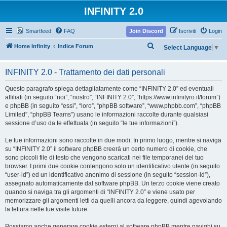
INFINITY 2.0
Smartfeed
FAQ
Join Discord
Iscriviti
Login
C
Home Infinity
Indice Forum
Select Language
▼
e
r
INFINITY 2.0 - Trattamento dei dati personali
c
Questo paragrafo spiega dettagliatamente come “INFINITY 2.0” ed eventuali
a
affiliati (in seguito “noi”, “nostro”, “INFINITY 2.0”, “https://www.infinityro.it/forum”)
e phpBB (in seguito “essi”, “loro”, “phpBB software”, “www.phpbb.com”, “phpBB
Limited”, “phpBB Teams”) usano le informazioni raccolte durante qualsiasi
sessione d’uso da te effettuata (in seguito “le tue informazioni”).
Le tue informazioni sono raccolte in due modi. In primo luogo, mentre si naviga
su “INFINITY 2.0” il software phpBB creerà un certo numero di cookie, che
sono piccoli file di testo che vengono scaricati nei file temporanei del tuo
browser. I primi due cookie contengono solo un identificativo utente (in seguito
“user-id”) ed un identificativo anonimo di sessione (in seguito “session-id”),
assegnato automaticamente dal software phpBB. Un terzo cookie viene creato
quando si naviga tra gli argomenti di “INFINITY 2.0” e viene usato per
memorizzare gli argomenti letti da quelli ancora da leggere, quindi agevolando
la lettura nelle tue visite future.
Possiamo anche generare cookie esterni al software phpBB mentre navighi su