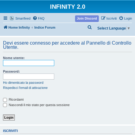
INFINITY 2.0
Smartfeed
FAQ
Join Discord
Iscriviti
Login
C
Home Infinity
Indice Forum
Select Language
▼
e
r
Devi essere connesso per accedere al Pannello di Controllo
Utente.
c
a
Nome utente:
Password:
Ho dimenticato la password
Rispedisci l’email di attivazione
Ricordami
Nascondi il mio stato per questa sessione
ISCRIVITI