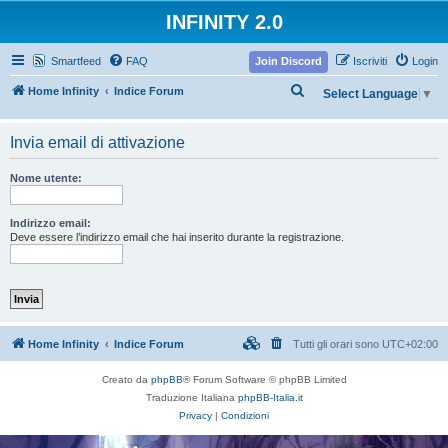
INFINITY 2.0
Smartfeed
FAQ
Join Discord
Iscriviti
Login
C
Home Infinity
Indice Forum
Select Language
▼
e
r
Invia email di attivazione
c
Nome utente:
a
Indirizzo email:
Deve essere l’indirizzo email che hai inserito durante la registrazione.
Home Infinity
Indice Forum
Tutti gli orari sono
UTC+02:00
Creato da
phpBB
® Forum Software © phpBB Limited
Traduzione Italiana
phpBB-Italia.it
Privacy
|
Condizioni