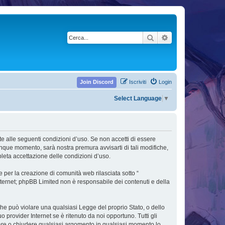
Cerca
Ricerca avanzata
Join Discord
Iscriviti
Login
Select Language
▼
nte alle seguenti condizioni d’uso. Se non accetti di essere
unque momento, sarà nostra premura avvisarti di tali modifiche,
leta accettazione delle condizioni d’uso.
 per la creazione di comunità web rilasciata sotto “
 internet; phpBB Limited non è responsabile dei contenuti e della
 che può violare una qualsiasi Legge del proprio Stato, o dello
 provider Internet se è ritenuto da noi opportuno. Tutti gli
postare o chiudere qualsiasi argomento in qualsiasi momento lo