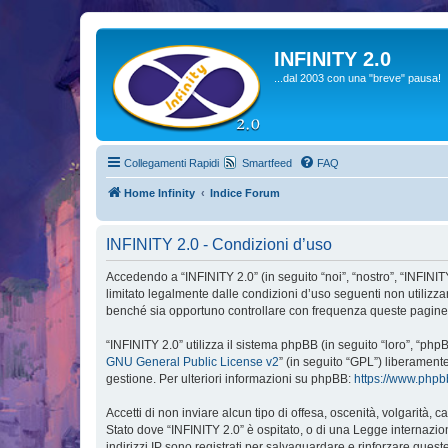
INFINITY 2.0
...dal 2003 con una "breve" pausa!
Collegamenti Rapidi
Smartfeed
FAQ
Home Infinity
Indice Forum
INFINITY 2.0 - Condizioni d’uso
Accedendo a “INFINITY 2.0” (in seguito “noi”, “nostro”, “INFINITY
limitato legalmente dalle condizioni d’uso seguenti non utilizza
benché sia opportuno controllare con frequenza queste pagine pe
“INFINITY 2.0” utilizza il sistema phpBB (in seguito “loro”, “p
GNU General Public License v2
” (in seguito “GPL”) liberament
gestione. Per ulteriori informazioni su phpBB:
https://www.php
Accetti di non inviare alcun tipo di offesa, oscenità, volgarità,
Stato dove “INFINITY 2.0” è ospitato, o di una Legge internaziona
indirizzi IP sono registrati per salvaguardare e rinforzare quest