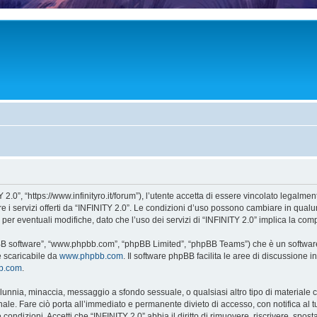
 2.0”, “https://www.infinityro.it/forum”), l’utente accetta di essere vincolato legalme
re i servizi offerti da “INFINITY 2.0”. Le condizioni d’uso possono cambiare in qual
r eventuali modifiche, dato che l’uso dei servizi di “INFINITY 2.0” implica la comp
hpBB software”, “www.phpbb.com”, “phpBB Limited”, “phpBB Teams”) che è un software
e scaricabile da
www.phpbb.com
. Il software phpBB facilita le aree di discussione
bb.com
.
 calunnia, minaccia, messaggio a sfondo sessuale, o qualsiasi altro tipo di materiale
le. Fare ciò porta all’immediato e permanente divieto di accesso, con notifica al tuo
e condizioni. Accetti che “INFINITY 2.0” abbia il diritto di rimuovere, riscrivere, s