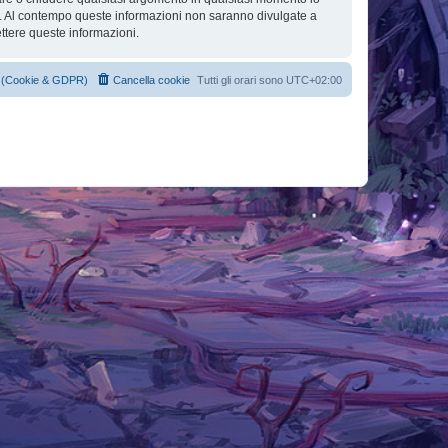
se. Al contempo queste informazioni non saranno divulgate a
ttere queste informazioni.
cy (Cookie & GDPR)
Cancella cookie
Tutti gli orari sono
UTC+02:00