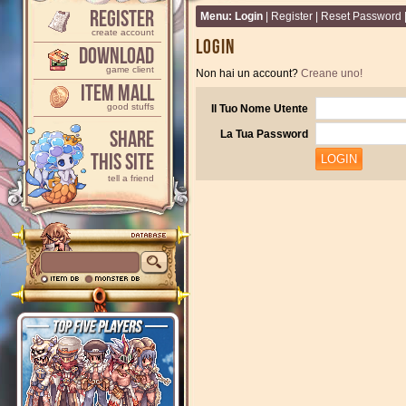
Register
Menu:
Login
|
Register
|
Reset Password
create account
Login
Download
game client
Non hai un account?
Creane uno!
Item Mall
good stuffs
Il Tuo Nome Utente
Share
La Tua Password
This Site
tell a friend