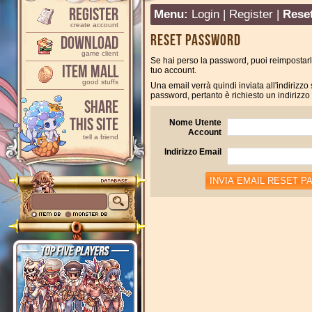
Register
Menu:
Login
|
Register
|
Rese
create account
Reset Password
Download
game client
Se hai perso la password, puoi reimpostarla
Item Mall
tuo account.
good stuffs
Una email verrà quindi inviata all'indirizzo
password, pertanto è richiesto un indirizzo
Share
This Site
Nome Utente
Account
tell a friend
Indirizzo Email