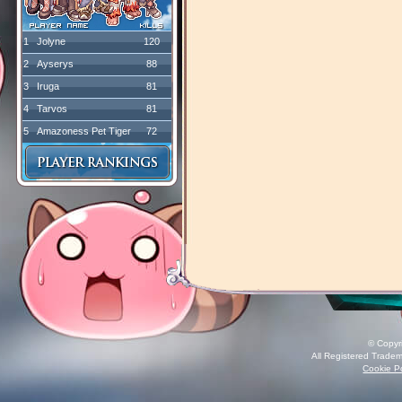
1
Jolyne
120
2
Ayserys
88
3
Iruga
81
4
Tarvos
81
5
Amazoness Pet Tiger
72
© Copyr
All Registered Tradem
Cookie Po